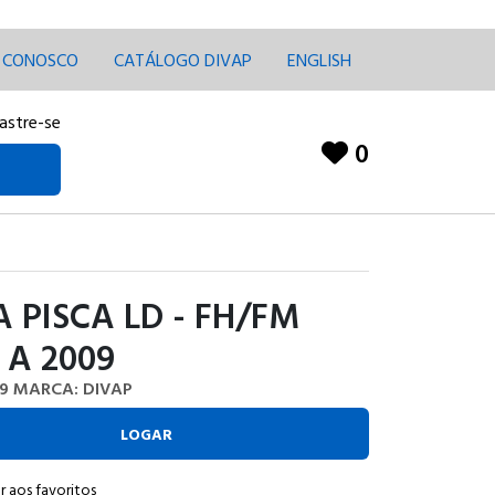
E CONOSCO
CATÁLOGO DIVAP
ENGLISH
astre-se
0
 PISCA LD - FH/FM
 A 2009
9
MARCA: DIVAP
LOGAR
r aos favoritos