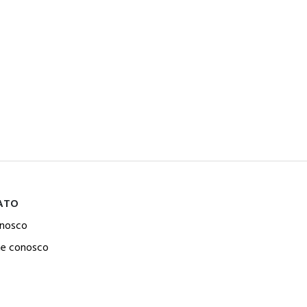
ATO
onosco
he conosco