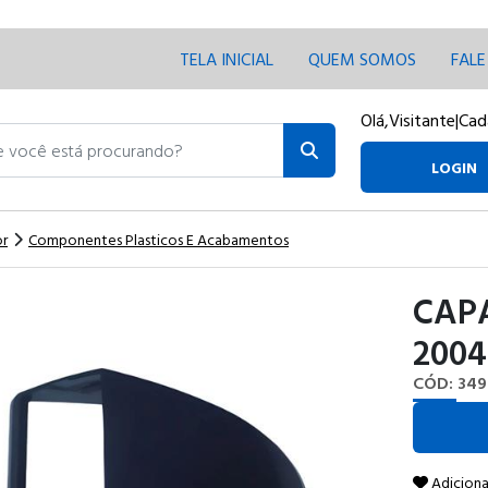
TELA INICIAL
QUEM SOMOS
FAL
Olá,
Visitante
|
Cad
ocê está procurando?
LOGIN
or
Componentes Plasticos E Acabamentos
CAPA
2004
CÓD: 349
Adiciona