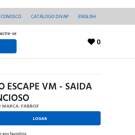
E CONOSCO
CATÁLOGO DIVAP
ENGLISH
astre-se
0
 ESCAPE VM - SAIDA
NCIOSO
2
MARCA: FABBOF
LOGAR
r aos favoritos