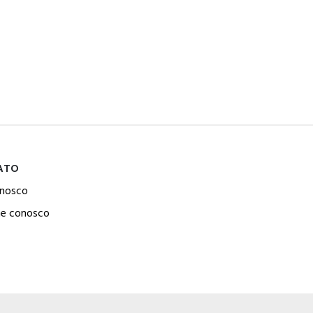
ATO
onosco
he conosco