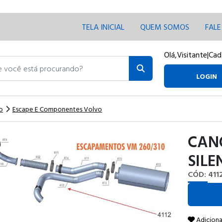
TELA INICIAL
QUEM SOMOS
FAL
Olá,
Visitante
|
Cad
ocê está procurando?
LOGIN
o
Escape E Componentes Volvo
CANO
SILE
CÓD: 411
Adiciona