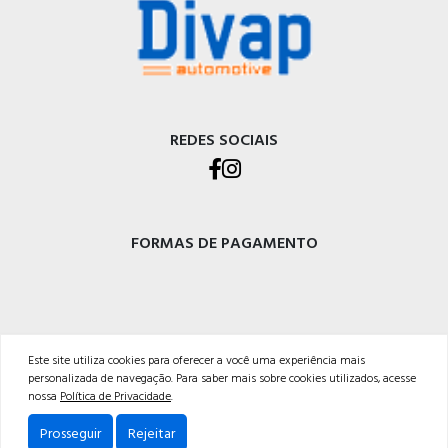
REDES SOCIAIS
FORMAS DE PAGAMENTO
DIVAP AUTOPEÇAS LTDA
Este site utiliza cookies para oferecer a você uma experiência mais
personalizada de navegação. Para saber mais sobre cookies utilizados, acesse
Rod. BR-470 - Km 225, Integração<br />Garibaldi - RS, CEP 95720-000 <br />54 3029-
nossa
Política de Privacidade
.
5400
Prosseguir
Rejeitar
Powered by: