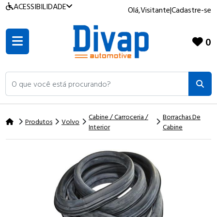
ACESSIBILIDADE
Olá,
Visitante
|
Cadastre-se
0
O que você está procurando?
Cabine / Carroceria /
Borrachas De
Produtos
Volvo
Interior
Cabine