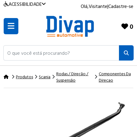
ACESSIBILIDADE
Olá,
Visitante
|
Cadastre-se
0
O que você está procurando?
Rodas / Direção /
Componentes Da
Produtos
Scania
Suspensão
Direcao