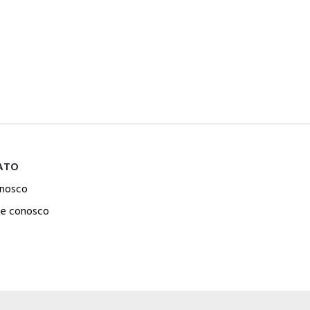
ATO
onosco
he conosco