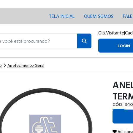
TELA INICIAL
QUEM SOMOS
FAL
Olá,
Visitante
|
Cad
ocê está procurando?
LOGIN
o
Arrefecimento Geral
ANE
TER
CÓD: 340
Adiciona