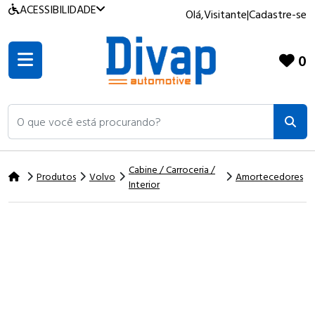
ACESSIBILIDADE
Olá,
Visitante
|
Cadastre-se
0
O que você está procurando?
Cabine / Carroceria /
Produtos
Volvo
Amortecedores
Interior